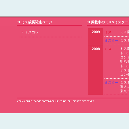
ミス成蹊関連ページ
掲載中のミス&ミスター
2009
ミス
ミスコレ
ミス
ミス
ミスター
ミス
2008
ミス
ト
ミ
コン
明治
ト
ミ
テス
コン
ミス
ミスター
東大
東京